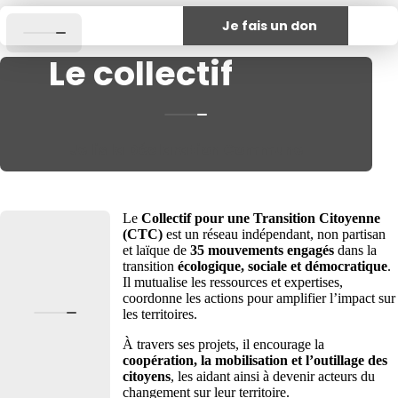
Je fais un don
Le collectif
Je lis la Déclaration Commune
Le collectif
Le
Collectif pour une Transition Citoyenne
(CTC)
est un réseau indépendant, non partisan
Bouge-toi
et laïque de
35 mouvements engagés
dans la
transition
écologique, sociale et démocratique
.
Fête des
Il mutualise les ressources et expertises,
coordonne les actions pour amplifier l’impact sur
Possibles
les territoires.
Transiscope
À travers ses projets, il encourage la
Les Lieux de
coopération, la mobilisation et l’outillage des
Convergence
citoyens
, les aidant ainsi à devenir acteurs du
changement sur leur territoire.