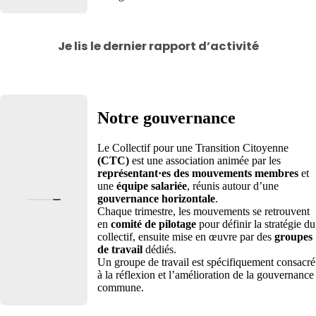
Politise-toi
Mairie-Me :
Je lis le dernier rapport d’activité
interpeller sa
mairie
Pacte pour la
Transition :
Notre gouvernance
consulter les
archives
Le Collectif pour une Transition Citoyenne
2020
(CTC)
est une association animée par les
Pacte
représentant·es des mouvements membres
et
Législatives :
une
équipe salariée
, réunis autour d’une
gouvernance horizontale
.
interpeller
Chaque trimestre, les mouvements se retrouvent
ses
en
comité de pilotage
pour définir la stratégie du
député·es
collectif, ensuite mise en œuvre par des
groupes
de travail
dédiés.
Un groupe de travail est spécifiquement consacré
à la réflexion et l’amélioration de la gouvernance
commune.