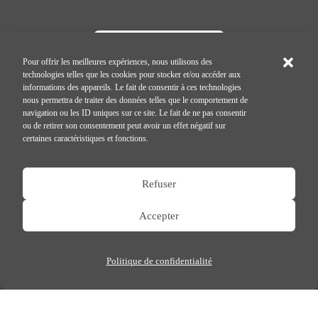
Pour offrir les meilleures expériences, nous utilisons des
technologies telles que les cookies pour stocker et/ou accéder aux
35 rue de l'Aqueduc
informations des appareils. Le fait de consentir à ces technologies
75010 PARIS
nous permettra de traiter des données telles que le comportement de
navigation ou les ID uniques sur ce site. Le fait de ne pas consentir
ou de retirer son consentement peut avoir un effet négatif sur
certaines caractéristiques et fonctions.
Mentions légales
Contact
Refuser
Recrutement
Accepter
Je m'inscris à la Newsletter
Politique de confidentialité