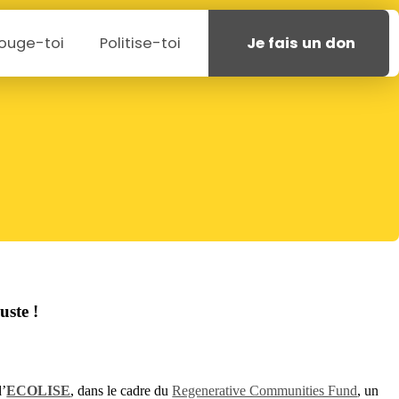
ouge-toi
Politise-toi
Je fais un don
uste !
d’
ECOLISE
, dans le cadre du
Regenerative Communities Fund
, un