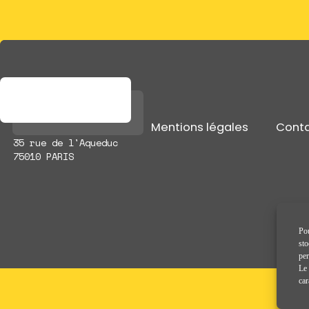
Mentions légales
Cont
35 rue de l'Aqueduc
75010 PARIS
Pou
sto
per
Le 
car