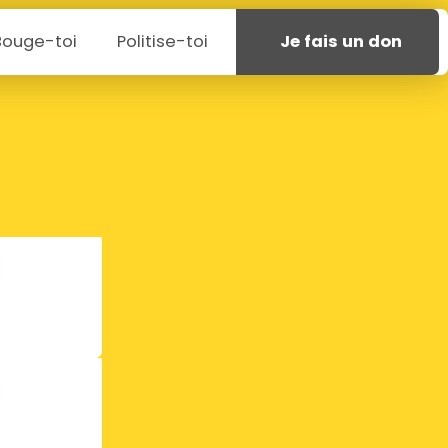
Bouge-toi
Politise-toi
Je fais un don