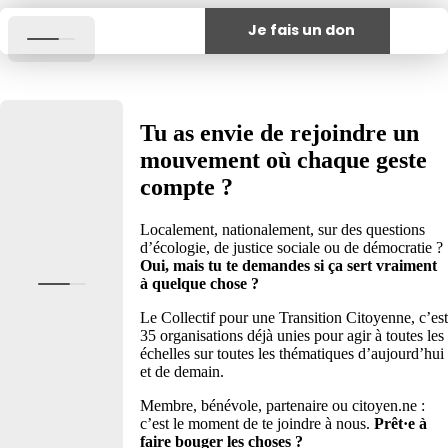
Je fais un don
Tu as envie de rejoindre un
mouvement où chaque geste
compte ?
Le collectif
Localement, nationalement, sur des questions
d’écologie, de justice sociale ou de démocratie ?
Oui, mais tu te demandes si ça sert vraiment
à quelque chose ?
Bouge-toi
Le Collectif pour une Transition Citoyenne, c’est
Fête des
35 organisations déjà unies pour agir à toutes les
Possibles
échelles sur toutes les thématiques d’aujourd’hui
et de demain.
Transiscope
Membre, bénévole, partenaire ou citoyen.ne :
Les Lieux de
c’est le moment de te joindre à nous.
Prêt·e à
Convergence
faire bouger les choses ?